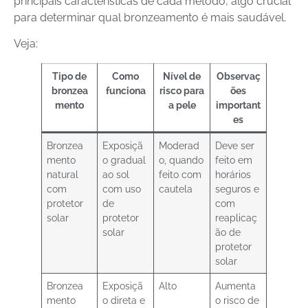
principais características de cada método, algo crucial
para determinar qual bronzeamento é mais saudável.
Veja:
Tipo de
Como
Nível de
Observaç
bronzea
funciona
risco para
ões
mento
a pele
important
es
Bronzea
Exposiçã
Moderad
Deve ser
mento
o gradual
o, quando
feito em
natural
ao sol
feito com
horários
com
com uso
cautela
seguros e
protetor
de
com
solar
protetor
reaplicaç
solar
ão de
protetor
solar
Bronzea
Exposiçã
Alto
Aumenta
mento
o direta e
o risco de