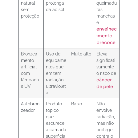
natural
prolonga
queimadu
sem
da ao sol
ras,
proteção
manchas
e
envelhec
imento
precoce
Bronzea
Uso de
Muito alto
Eleva
mento
equipame
significati
artificial
ntos que
vamente
com
emitem
o risco de
lâmpada
radiação
câncer
s UV
ultraviolet
de pele
a
Autobron
Produto
Baixo
Não
zeador
tópico
envolve
que
radiação,
escurece
mas não
a camada
protege
superficia
contra o