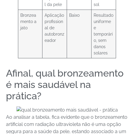
l da pele
sol
Bronzea
Aplicação
Baixo
Resultado
mento a
profission
uniforme
jato
al de
e
autobronz
temporári
eador
o, sem
danos
solares
Afinal, qual bronzeamento
é mais saudável na
prática?
Ao analisar a tabela, fica evidente que o bronzeamento
artificial com radiação ultravioleta não é uma opção
segura para a saúde da pele, estando associado a um