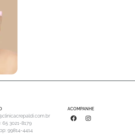
O
ACOMPANHE
clinicacrepaldi.com.br
: 65 3021-8179
p: 99814-4414