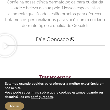
Confie na nossa clínica dermatológica para cuidar da
saúde e beleza da sua pele. Nossos especialistas
altamente qualificados estão prontos para oferecer
tratamentos personalizados para você, com o cuidado
dermatológico e qualidade Crepaldi.
Fale Conosco
Tratamentos
Exclusivos para
Estamos usando cookies para oferecer a melhor experiência em
nosso site.
Você
Você pode saber mais sobre quais cookies estamos usando ou
desativá-los em
configurações
.
Aceitar