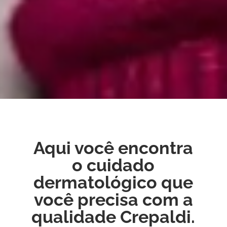
Saúde e Beleza d
Aqui você encontra
Aqui você encontra o cuidado dermatológico que 
o cuidado
com a qualidade Crepaldi.
dermatológico que
você precisa com a
Entrar em contato
qualidade Crepaldi.