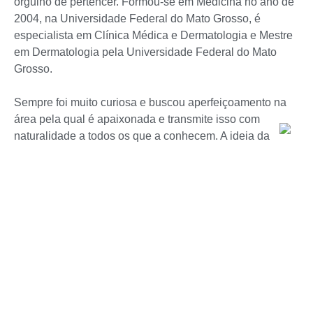
orgulho de pertencer. Formou-se em Medicina no ano de
2004, na Universidade Federal do Mato Grosso, é
especialista em Clínica Médica e Dermatologia e Mestre
em Dermatologia pela Universidade Federal do Mato
Grosso.
Sempre foi muito curiosa e buscou aperfeiçoamento na
área pela qual é apaixonada e transmite isso com
naturalidade a todos os que a conhecem. A ideia da
clínica surgiu a partir do desejo de ter um espaço
englobando saúde e beleza, trazendo conhecimento,
qualidade, inovação e tecnologia de ponta para o Mato
Grosso
A Clínica Crepaldi nasceu no final de 2008, com uma
sala e uma secretária compartilhada, começaram os
trabalhos, sempre com muitas horas de dedicação e sem
recursos financeiros externos. Esse cenário exigiu muito
foco e empenho para que o sonho se tornasse realidade.