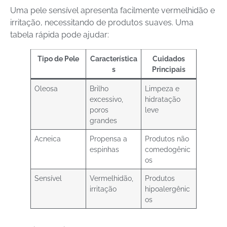
Uma pele sensível apresenta facilmente vermelhidão e
irritação, necessitando de produtos suaves. Uma
tabela rápida pode ajudar:
Tipo de Pele
Característica
Cuidados
s
Principais
Oleosa
Brilho
Limpeza e
excessivo,
hidratação
poros
leve
grandes
Acneica
Propensa a
Produtos não
espinhas
comedogênic
os
Sensível
Vermelhidão,
Produtos
irritação
hipoalergênic
os