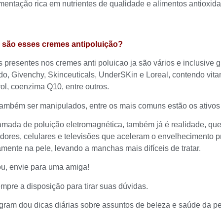
imentação rica em nutrientes de qualidade e alimentos antioxid
s são esses cremes antipoluição?
s presentes nos cremes anti poluicao ja são vários e inclusiv
do, Givenchy, Skinceuticals, UnderSKin e Loreal, contendo vitam
rol, coenzima Q10, entre outros.
mbém ser manipulados, entre os mais comuns estão os ativos 
mada de poluição eletromagnética, também já é realidade, que é
ores, celulares e televisões que aceleram o envelhecimento p
mente na pele, levando a manchas mais difíceis de tratar.
u, envie para uma amiga!
mpre a disposição para tirar suas dúvidas.
gram dou dicas diárias sobre assuntos de beleza e saúde da pe