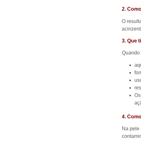
2. Como 
O result
acinzent
3. Que 
Quando f
aq
fo
us
re
Os
açã
4. Como
Na pele 
contami