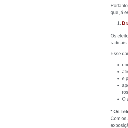
Portanto
que já e
Dr
Os efeit
radicais
Esse dan
en
at
e 
ap
ro
O 
* Os Te
Com os a
exposiç