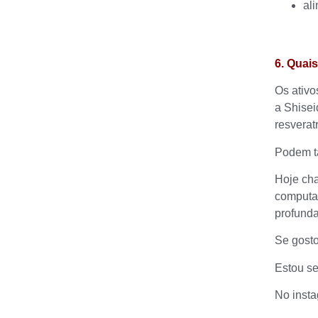
al
6. Quai
Os ativo
a Shisei
resverat
Podem ta
Hoje cha
computad
profunda
Se gosto
Estou se
No insta