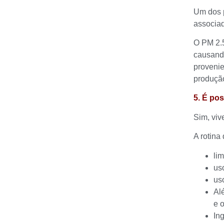
Um dos p
associa
O PM 2.5
causando
provenie
produção
5. É po
Sim, viv
A rotina
li
us
uso
Al
e 
In