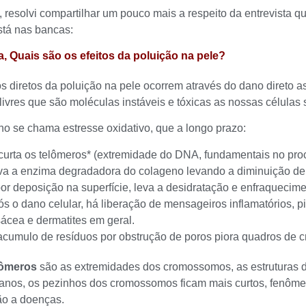
, resolvi compartilhar um pouco mais a respeito da entrevista 
stá nas bancas:
a, Quais são os efeitos da poluição na pele?
os diretos da poluição na pele ocorrem através do dano direto 
 livres que são moléculas instáveis e tóxicas as nossas células
o se chama estresse oxidativo, que a longo prazo:
curta os telômeros* (extremidade do DNA, fundamentais no proc
iva a enzima degradadora do colageno levando a diminuição de f
por deposição na superfície, leva a desidratação e enfraquecime
ós o dano celular, há liberação de mensageiros inflamatórios, 
sácea e dermatites em geral.
acumulo de resíduos por obstrução de poros piora quadros de c
lômeros
são as extremidades dos cromossomos, as estruturas 
nos, os pezinhos dos cromossomos ficam mais curtos, fenôme
ão a doenças.