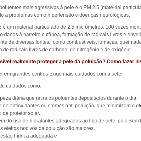
oluentes mais agressivos à pele é o PM 2.5 (mate-rial particul
do a problemas como hipertensão e doenças neurológicas.
 é um material particulado de 2,5 micrômetros, 100 vezes meno
 danos à barreira cutânea, formação de radicais livres e envel
nte de diversas fontes, como combustíveis, fumaças, queimadas 
 de radicais livres de carbono, de nitrogênio e de oxigênio.
ssível realmente proteger a pele da poluição? Como fazer i
er em grandes centros exige mais cuidados com a pele.
 de cuidados como:
mpeza diária que retira os poluentes depositados durante o dia,
o de antioxidantes ou cremes anti poluição, que minimizam o ef
 de protetor solar.
ém do uso de hidratantes adequados ao tipo de pele, pois Sem h
os efeitos nocivos da poluição são maiores.
gestão hídrica adequada e