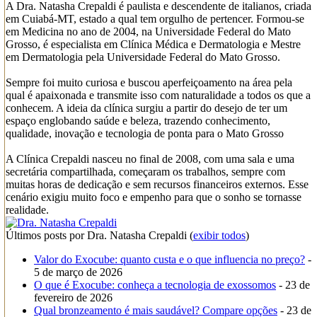
A Dra. Natasha Crepaldi é paulista e descendente de italianos, criada
em Cuiabá-MT, estado a qual tem orgulho de pertencer. Formou-se
em Medicina no ano de 2004, na Universidade Federal do Mato
Grosso, é especialista em Clínica Médica e Dermatologia e Mestre
em Dermatologia pela Universidade Federal do Mato Grosso.
Sempre foi muito curiosa e buscou aperfeiçoamento na área pela
qual é apaixonada e transmite isso com naturalidade a todos os que a
conhecem. A ideia da clínica surgiu a partir do desejo de ter um
espaço englobando saúde e beleza, trazendo conhecimento,
qualidade, inovação e tecnologia de ponta para o Mato Grosso
A Clínica Crepaldi nasceu no final de 2008, com uma sala e uma
secretária compartilhada, começaram os trabalhos, sempre com
muitas horas de dedicação e sem recursos financeiros externos. Esse
cenário exigiu muito foco e empenho para que o sonho se tornasse
realidade.
Últimos posts por Dra. Natasha Crepaldi
(
exibir todos
)
Valor do Exocube: quanto custa e o que influencia no preço?
-
5 de março de 2026
O que é Exocube: conheça a tecnologia de exossomos
- 23 de
fevereiro de 2026
Qual bronzeamento é mais saudável? Compare opções
- 23 de