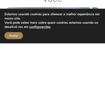
Estamos usando cookies para oferecer a melhor experiência em
nosso site.
Você pode saber mais sobre quais cookies estamos usando ou
desativá-los em
configurações
.
Aceitar
XIX Jornada Internacional de
Cosmiatria
Durante três dias, a 19ª Jornada Internacional de
Cosmiatria reuniu no Rio de Janeiro ce…
Ler mais