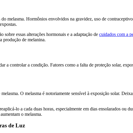
 do melasma. Hormônios envolvidos na gravidez, uso de contraceptivos 
expostas.
ção sobre essas alterações hormonais e a adaptação de
cuidados com a p
na produção de melanina.
ar a controlar a condição. Fatores como a falta de proteção solar, expo
 o melasma. O melasma é notoriamente sensível à exposição solar. Deixar
reaplicá-lo a cada duas horas, especialmente em dias ensolarados ou dura
 e aumentam o melasma.
ras de Luz