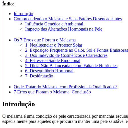
Índice
Introdução
Compreendendo o Melasma e Seus Fatores Desencadeantes
Influência Genética e Ambiental
Impacto das Alterações Hormonais na Pele
Os 7 Erros que Pioram o Melasma
1. Negligenciar o Protetor Solar
2. Exposição Frequente ao Calor, Sol e Fontes Emissora
3. Uso Indevido de Cosméticos e Clareadores
4. Estresse e Saúde Emocional
5. Dieta Não Balanceada e com Falta de Nutrientes
6. Desequilíbrio Hormonal
7. Desidratação
Onde Tratar do Melasma com Profissionais Qualificados?
7 Erros que Pioram o Melasma: Conclusão
Introdução
O melasma é uma condição de pele caracterizada por manchas escuras
especialmente para aqueles que procuram manter uma pele saudável e 