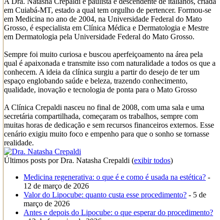
A Dra. Natasha Crepaldi é paulista e descendente de italianos, criada
em Cuiabá-MT, estado a qual tem orgulho de pertencer. Formou-se
em Medicina no ano de 2004, na Universidade Federal do Mato
Grosso, é especialista em Clínica Médica e Dermatologia e Mestre
em Dermatologia pela Universidade Federal do Mato Grosso.
Sempre foi muito curiosa e buscou aperfeiçoamento na área pela
qual é apaixonada e transmite isso com naturalidade a todos os que a
conhecem. A ideia da clínica surgiu a partir do desejo de ter um
espaço englobando saúde e beleza, trazendo conhecimento,
qualidade, inovação e tecnologia de ponta para o Mato Grosso
A Clínica Crepaldi nasceu no final de 2008, com uma sala e uma
secretária compartilhada, começaram os trabalhos, sempre com
muitas horas de dedicação e sem recursos financeiros externos. Esse
cenário exigiu muito foco e empenho para que o sonho se tornasse
realidade.
Últimos posts por Dra. Natasha Crepaldi
(
exibir todos
)
Medicina regenerativa: o que é e como é usada na estética?
-
12 de março de 2026
Valor do Lipocube: quanto custa esse procedimento?
- 5 de
março de 2026
Antes e depois do Lipocube: o que esperar do procedimento?