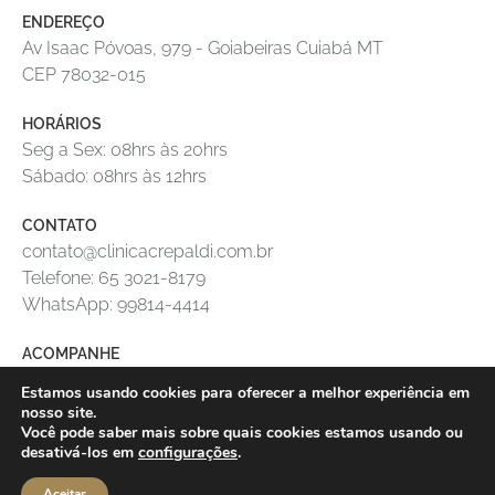
ENDEREÇO
Av Isaac Póvoas, 979 - Goiabeiras Cuiabá MT
CEP 78032-015
HORÁRIOS
Seg a Sex: 08hrs às 20hrs
Sábado: 08hrs às 12hrs
CONTATO
contato@clinicacrepaldi.com.br
Telefone: 65 3021-8179
WhatsApp: 99814-4414
ACOMPANHE
Estamos usando cookies para oferecer a melhor experiência em
nosso site.
CLINICA DE DERMATOLOGIA CREPALDI LTDA
Você pode saber mais sobre quais cookies estamos usando ou
CNPJ: 19.919.395/0001-59
desativá-los em
configurações
.
Aceitar