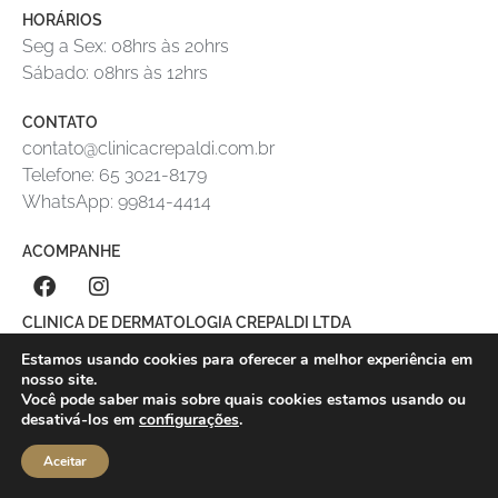
HORÁRIOS
Seg a Sex: 08hrs às 20hrs
Sábado: 08hrs às 12hrs
CONTATO
contato@clinicacrepaldi.com.br
Telefone: 65 3021-8179
WhatsApp: 99814-4414
ACOMPANHE
CLINICA DE DERMATOLOGIA CREPALDI LTDA
CNPJ: 19.919.395/0001-59
Estamos usando cookies para oferecer a melhor experiência em
nosso site.
Você pode saber mais sobre quais cookies estamos usando ou
desativá-los em
configurações
.
Aceitar