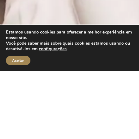
Estamos usando cookies para oferecer a melhor experiência em
nosso site.
Você pode saber mais sobre quais cookies estamos usando ou
desativá-los em
configurações
.
Aceitar
Aqui compartilho os meus
dermatologia para uma pe
Excelência em
Dermatologia:
Apresentamos o Blog da Dra. Natasha Crepaldi, u
e inspiração para cuidados com a pele. Aqui, a Dra
Conheça a Dra. Natasha
experiências, expertise em dermatologia e lideranç
Crepaldi
para uma pele radiante e saudável. Navegue pelo