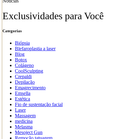
Notícias
Exclusividades para Você
Categorias
Biópsia
Blefaroplastia a laser
Blog
Botox
Colágeno
CoolSculpting
Crepaldi
Depilação
Emagrecimento
Emsella
Estética
Fio de sustentação facial
Laser
Massagem
medicina
Melasma
Mesoject Gun
Remoção tatuagem