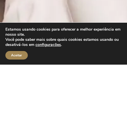
Estamos usando cookies para oferecer a melhor experiência em
nosso site.
Você pode saber mais sobre quais cookies estamos usando ou
desativá-los em
configurações
.
Aceitar
Aqui compartilho os meus
dermatologia para uma pe
Excelência em
Dermatologia:
Apresentamos o Blog da Dra. Natasha Crepaldi, u
e inspiração para cuidados com a pele. Aqui, a Dra
Conheça a Dra. Natasha
experiências, expertise em dermatologia e lideranç
Crepaldi
para uma pele radiante e saudável. Navegue pelo