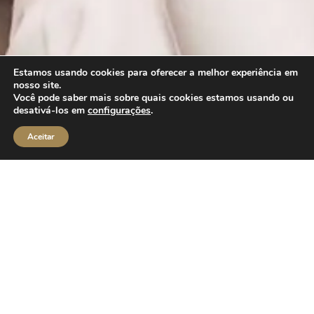
Estamos usando cookies para oferecer a melhor experiência em
nosso site.
Você pode saber mais sobre quais cookies estamos usando ou
desativá-los em
configurações
.
Aceitar
Aqui compartilho os meus
dermatologia para uma pe
Excelência em
Dermatologia:
Apresentamos o Blog da Dra. Natasha Crepaldi, u
e inspiração para cuidados com a pele. Aqui, a Dra
Conheça a Dra. Natasha
experiências, expertise em dermatologia e lideranç
Crepaldi
para uma pele radiante e saudável. Navegue pelo