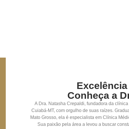
Aqui compartilho os meus 
dermatologia para uma pele
Excelência
Apresentamos o Blog da Dra. Natasha Crepaldi, uma
Conheça a Dr
inspiração para cuidados com a pele. Aqui, a Dra. N
experiências, expertise em dermatologia e liderança, 
A Dra. Natasha Crepaldi, fundadora da clínica
para uma pele radiante e saudável. Navegue pelo no
Cuiabá-MT, com orgulho de suas raízes. Gradu
segredos da Dra. Natasha para manter uma aparênci
Mato Grosso, ela é especialista em Clínica Méd
Sua paixão pela área a levou a buscar cons