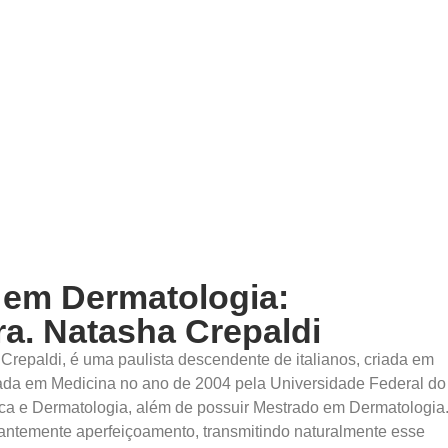
segredos de vida e
 saudável de forma prática
 em Dermatologia:
 fonte de conhecimento e
a. Natasha Crepaldi
atasha compartilha suas
trazendo dicas valiosas
 Crepaldi, é uma paulista descendente de italianos, criada em
sso blog e descubra os
ada em Medicina no ano de 2004 pela Universidade Federal do
a deslumbrante.
ica e Dermatologia, além de possuir Mestrado em Dermatologia
tantemente aperfeiçoamento, transmitindo naturalmente esse