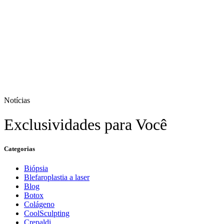
Notícias
Exclusividades para Você
Categorias
Biópsia
Blefaroplastia a laser
Blog
Botox
Colágeno
CoolSculpting
Crepaldi