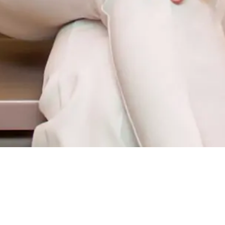
 segredos de vida e
le saudável de forma prátic
ma fonte de conhecimento
. Natasha compartilha suas