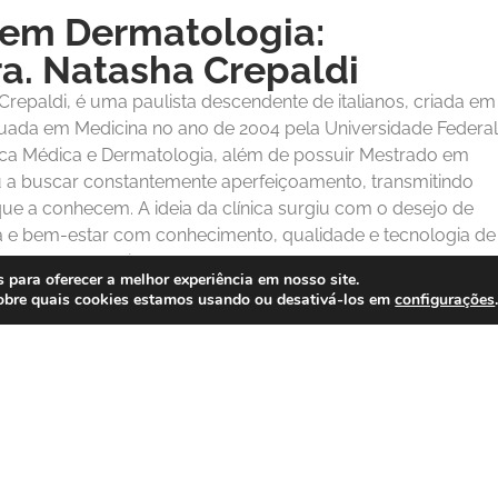
a, trazendo dicas valiosas
 em Dermatologia:
 nosso blog e descubra os
cia deslumbrante.
a. Natasha Crepaldi
 Crepaldi, é uma paulista descendente de italianos, criada em
uada em Medicina no ano de 2004 pela Universidade Federal
nica Médica e Dermatologia, além de possuir Mestrado em
u a buscar constantemente aperfeiçoamento, transmitindo
e a conhecem. A ideia da clínica surgiu com o desejo de
a e bem-estar com conhecimento, qualidade e tecnologia de
nta para o Brasil.
para oferecer a melhor experiência em nosso site.
obre quais cookies estamos usando ou desativá-los em
configurações
om especialista!