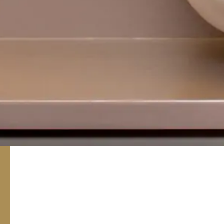
Aqui compartilho os meus
dermatologia para uma pe
Apresentamos o Blog da Dra. Natasha Crepaldi, u
e inspiração para cuidados com a pele. Aqui, a Dra