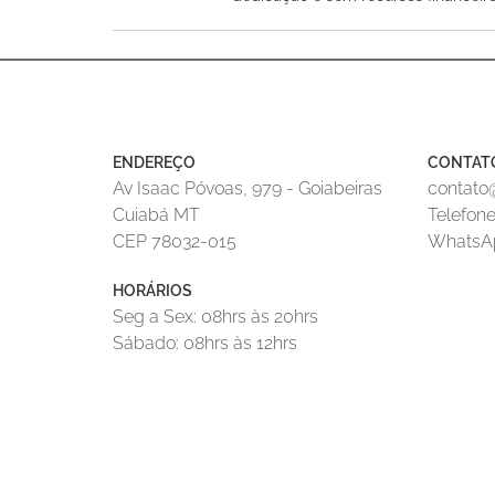
ENDEREÇO
CONTAT
Av Isaac Póvoas, 979 - Goiabeiras
contato@
Cuiabá MT
Telefone
CEP 78032-015
WhatsAp
HORÁRIOS
Seg a Sex: 08hrs às 20hrs
Sábado: 08hrs às 12hrs