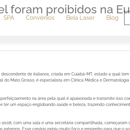
l foram proibidos na E
SPA
Convênios
Bela Laser
Blog
 e descendente de italianos, criada em Cuiabá-MT, estado a qual te
al do Mato Grosso, é especialista em Clínica Médica e Dermatologi
aperfeiçoamento na área pela qual é apaixonada e transmite isso co
o de ter um espaço englobando saúde e beleza, trazendo conheciment
 de 2008, com uma sala e uma secretária compartilhada, começaram 
s externos. Esse cenário exigiu muito foco e empenho para que o so