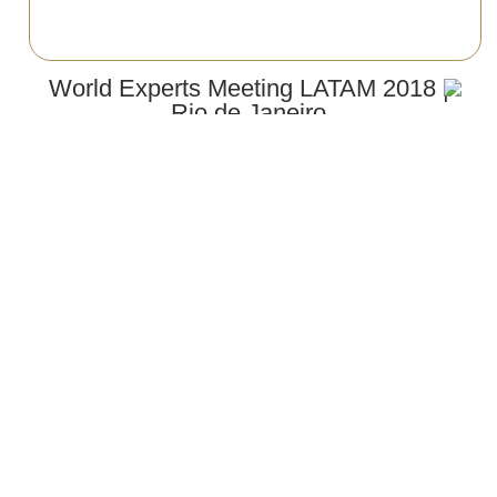
World Experts Meeting LATAM 2018 |
Rio de Janeiro
Evento que Dra. Natasha e Dra. Kelly participaram no
Rio de Janeiro nos dias 11 e 12 de Ma…
Ler mais